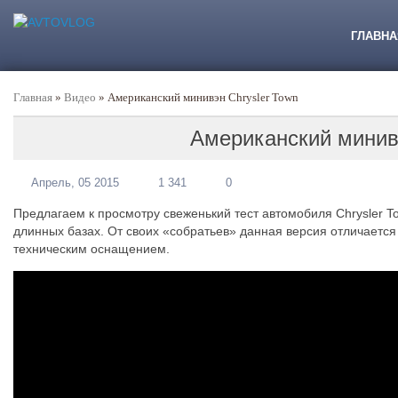
ГЛАВНА
Главная
»
Видео
»
Американский минивэн Chrysler Town
Американский минивэ
Апрель, 05 2015
1 341
0
Предлагаем к просмотру свеженький тест автомобиля Chrysler T
длинных базах. От своих «собратьев» данная версия отличается
техническим оснащением.