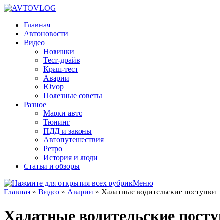
Главная
Автоновости
Видео
Новинки
Тест-драйв
Краш-тест
Аварии
Юмор
Полезные советы
Разное
Марки авто
Тюнинг
ПДД и законы
Автопутешествия
Ретро
История и люди
Статьи и обзоры
Меню
Главная
»
Видео
»
Аварии
»
Халатные водительские поступки
Халатные водительские пост