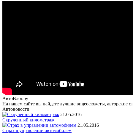
АвтоВлог.ру
На нашем сайте вы найдете лучшие видеосюжеты, авторские ста
Автоновости
21.05.2016
Скрученный километраж
21.05.2016
Страх в управлении автомобилем