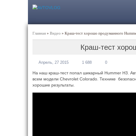
Главная
»
Видео
»
Краш-тест хорошо продуманного Humme
Краш-тест хоро
Апрель, 27 2015
1 688
0
На наш краш-тест попал шикарный Hummer H3. А
всем модели Chevrolet Colorado. Технике безопа
хорошие результаты.