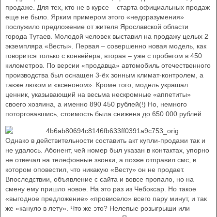
продаже. Для тех, кто не в курсе – старта официальных продаж
еще не было. Ярким примером этого «недоразумения»
послужило предложение от жителя Ярославской области
города Тутаев. Молодой человек выставил на продажу целых 2
экземпляра «Весты». Первая – совершенно новая модель, как
говорится только с конвейера, вторая – уже с пробегом в 450
километров. По версии «продавца» автомобиль отечественного
производства был оснащен 3-ёх зонным климат-контролем, а
также люком и «ксеноном». Кроме того, модель украшал
ценник, указывающий на весьма нескромные «аппетиты»
своего хозяина, а именно 890 450 рублей(!) Но, немного
поторговавшись, стоимость была снижена до 650.000 рублей.
Однако в действительности составить акт купли-продажи так и
не удалось. Абонент, чей номер был указан в контактах, упорно
не отвечал на телефонные звонки, а позже отправил смс, в
котором оповестил, что никакую «Весту» он не продает.
Впоследствии, объявление с сайта и вовсе пропало, но на
смену ему пришло новое. На это раз из Чебоксар. Но такое
«выгодное предложение» «провисело» всего пару минут, и так
же «кануло в лету». Что же это? Нелепые розыгрыши или