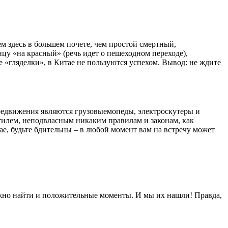
м здесь в большем почете, чем простой смертный,
у «на красный» (речь идет о пешеходном переходе),
е «гляделки», в Китае не пользуются успехом. Вывод: не ждите
редвижения являются грузовыемопеды, электроскутеры и
стилем, неподвласным никаким правилам и законам, как
ае, будьте бдительны – в любой момент вам на встречу может
 можно найти и положительные моменты. И мы их нашли! Правда,