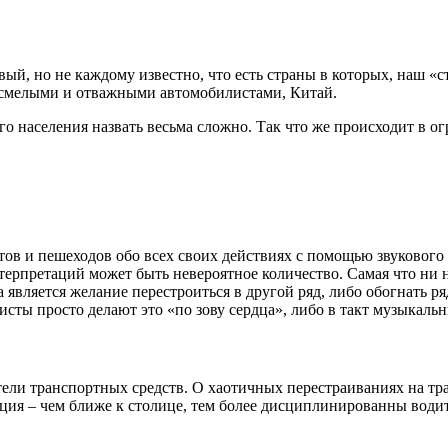
ивый, но не каждому известно, что есть страны в которых, наш «
со смелыми и отважными автомобилистами, Китай.
о населения назвать весьма сложно. Так что же происходит в ог
в и пешеходов обо всех своих действиях с помощью звукового 
интерпретаций может быть невероятное количество. Самая что ни 
 является желание перестроиться в другой ряд, либо обогнать
исты просто делают это «по зову сердца», либо в такт музыкал
ли транспортных средств. О хаотичных перестраиваниях на трасс
ция – чем ближе к столице, тем более дисциплинированны води