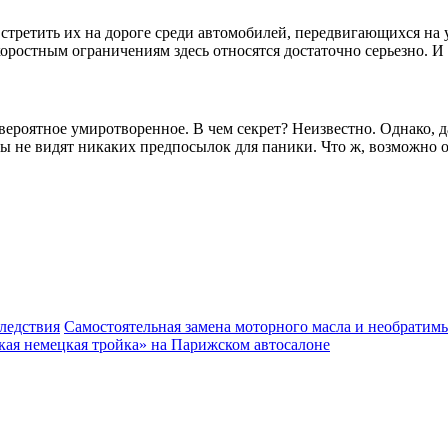
встретить их на дороге среди автомобилей, передвигающихся на 
оростным ограничениям здесь относятся достаточно серьезно. И
евероятное умиротворенное. В чем секрет? Неизвестно. Однако, 
ы не видят никаких предпосылок для паники. Что ж, возможно о
Самостоятельная замена моторного масла и необратим
кая немецкая тройка» на Парижском автосалоне