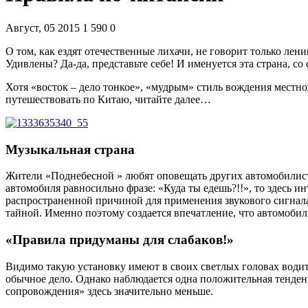
Август, 05 2015
1 590
0
О том, как ездят отечественные лихачи, не говорит только лен
Удивлены? Да-да, представьте себе! И именуется эта страна, 
Хотя «восток – дело тонкое», «мудрым» стиль вождения местног
путешествовать по Китаю, читайте далее…
Музыкальная страна
Жители «Поднебесной » любят оповещать других автомобилисто
автомобиля равносильно фразе: «Куда ты едешь?!!», то здесь 
распространенной причиной для применения звукового сигнала
тайной. Именно поэтому создается впечатление, что автомобил
«Правила придуманы для слабаков!»
Видимо такую установку имеют в своих светлых головах водите
обычное дело. Однако наблюдается одна положительная тенден
сопровождения» здесь значительно меньше.