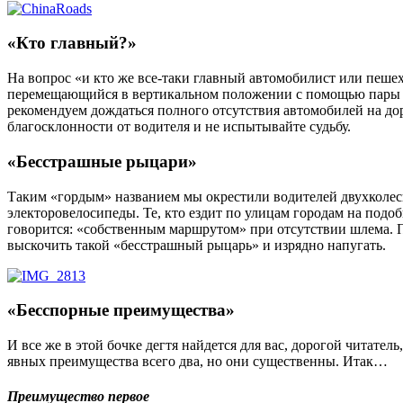
«Кто главный?»
На вопрос «и кто же все-таки главный автомобилист или пешех
перемещающийся в вертикальном положении с помощью пары ни
рекомендуем дождаться полного отсутствия автомобилей на дор
благосклонности от водителя и не испытывайте судьбу.
«Бесстрашные рыцари»
Таким «гордым» названием мы окрестили водителей двухколес
электоровелосипеды. Те, кто ездит по улицам городам на подо
говорится: «собственным маршрутом» при отсутствии шлема. По
выскочить такой «бесстрашный рыцарь» и изрядно напугать.
«Бесспорные преимущества»
И все же в этой бочке дегтя найдется для вас, дорогой читат
явных преимущества всего два, но они существенны. Итак…
Преимущество первое