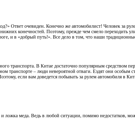
од?» Ответ очевиден. Конечно же автомобилист! Человек за руле
жних конечностей. Поэтому, прежде чем смело переходить улиц
оге, и в «добрый путь!». Все дело в том, что наши традиционны
ного транспорта. В Китае достаточно популярным средством пе
бном транспорте – люди невероятной отваги. Ездят они особым 
этому, если вам доведется побывать за рулем автомобиля в Кит
ель, и ложка меда. Ведь в любой ситуации, помимо недостатков,