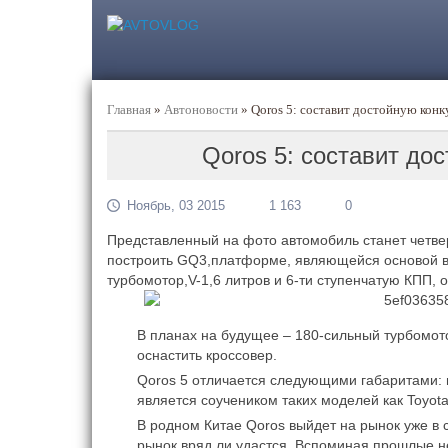
Главная
»
Автоновости
»
Qoros 5: составит достойную кон
Qoros 5: составит до
Ноябрь, 03 2015
1 163
0
Представленный на фото автомобиль станет четв
построить GQ3,платформе, являющейся основой вс
турбомотор,V-1,6 литров и 6-ти ступенчатую КПП,
В планах на будущее – 180-сильный турбомото
оснастить кроссовер.
Qoros 5 отличается следующими габаритами: ш
является соучеником таких моделей как Toyota
В родном Китае Qoros выйдет на рынок уже в 
рынок вряд ли удастся. Вспоминая прошлые н