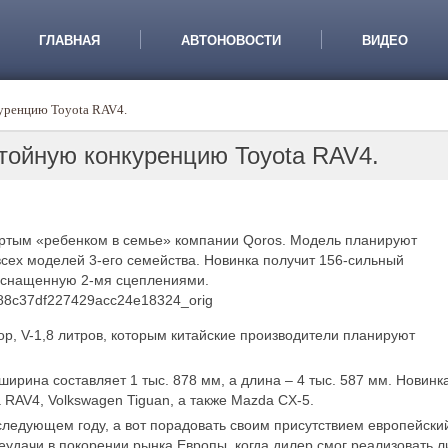
ГЛАВНАЯ
АВТОНОВОСТИ
ВИДЕО
куренцию Toyota RAV4.
стойную конкуренцию Toyota RAV4.
ертым «ребенком в семье» компании Qoros. Модель планируют
ех моделей 3-его семейства. Новинка получит 156-сильный
 оснащенную 2-мя сцеплениями.
р, V-1,8 литров, которым китайские производители планируют
ирина составляет 1 тыс. 878 мм, а длина – 4 тыс. 587 мм. Новинк
 RAV4, Volkswagen Tiguan, а также Mazda CX-5.
следующем году, а вот порадовать своим присутствием европейски
еудачи в покорении рынка Европы, когда дилер смог реализовать 