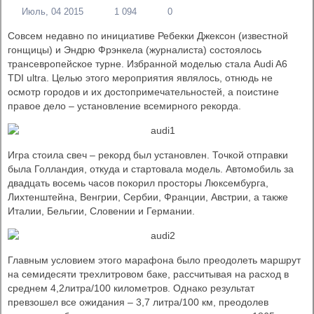
Июль, 04 2015
1 094
0
Совсем недавно по инициативе Ребекки Джексон (известной
гонщицы) и Эндрю Фрэнкела (журналиста) состоялось
трансевропейское турне. Избранной моделью стала Audi A6
TDI ultra. Целью этого мероприятия являлось, отнюдь не
осмотр городов и их достопримечательностей, а поистине
правое дело – установление всемирного рекорда.
Игра стоила свеч – рекорд был установлен. Точкой отправки
была Голландия, откуда и стартовала модель. Автомобиль за
двадцать восемь часов покорил просторы Люксембурга,
Лихтенштейна, Венгрии, Сербии, Франции, Австрии, а также
Италии, Бельгии, Словении и Германии.
Главным условием этого марафона было преодолеть маршрут
на семидесяти трехлитровом баке, рассчитывая на расход в
среднем 4,2литра/100 километров. Однако результат
превзошел все ожидания – 3,7 литра/100 км, преодолев