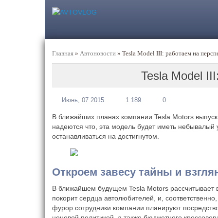
Главная
»
Автоновости
»
Tesla Model III: работаем на перс
Tesla Model II
Июнь, 07 2015
1 189
0
В ближайших планах компании Tesla Motors выпуск
надеются что, эта модель будет иметь небывалый 
останавливаться на достигнутом.
Откроем завесу тайны и взгля
В ближайшем будущем Tesla Motors рассчитывает 
покорит сердца автолюбителей, и, соответственно
фурор сотрудники компании планируют посредством
ценовой политикой, а также бюджетного кроссовер