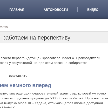
ГЛАВНАЯ
АВТОНОВОСТИ
ВИДЕО
пективу
I: работаем на перспективу
 своего первого «детища» кроссовера Model X. Производители
успех у покупателей, но при этом вовсе не собираются
нем немного вперед
выпустить еще один очаровательный экземпляр, который уж точно
, повысит годичные продажи до 500000 автомобилей. Произвести т
 выпуска Model III – седана, отличающегося вполне доступной
а Model X.