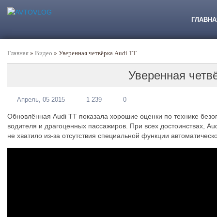
ГЛАВНА
Главная
»
Видео
»
Уверенная четвёрка Audi TT
Уверенная четвё
Апрель, 05 2015
1 239
0
Обновлённая Audi TT показала хорошие оценки по технике безо
водителя и драгоценных пассажиров. При всех достоинствах, Au
не хватило из-за отсутствия специальной функции автоматическ