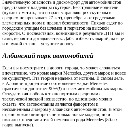
Значительную опасность и дискомфорт для автомобилистов
представляют владельцы скутеров. Бесстрашные водители
(нужно заметить, что возраст управляющих скутером в
среднем не превышает 27 лет), пренебрегают средствами
элементарных норм и правил безопасности. Лихачи ездят по
городским улицам без шлемов и перчаток на высокой
скорости. О последствиях, возникших в результате ДТП вы и
сами, вероятно догадываетесь. Дабы избежать аварий, да еще
и в чужой стране – уступите дорогу.
Албанский парк автомобилей
Если вы посмотрите на дороги города, то может сложиться
впечатление, что кроме марки Mercedes, других марок и вовсе
не существует. Эта теория недалека от истины. В самом деле,
в Албании процентное соотношение марки Mercedes
практически достигает 90%(!) от всех автомобильных марок.
Откуда такая любовь к транспортным средствам с
трехлучевой звездой неизвестно, но однозначно можно
сказать, что автокомпания является фаворитом и
несомненным лидером у албанских автомобилистов. В этой
стране можно лицезреть не только новые модели, но и
пожилых представителей немецкого рода Mercedes (80-ых
годов выпуска).