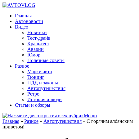
Главная
Автоновости
Видео
Новинки
Тест-драйв
Краш-тест
Аварии
Юмор
Полезные советы
Разное
Марки авто
Тюнинг
ПДД и законы
Автопутешествия
Ретро
История и люди
Статьи и обзоры
Меню
Главная
»
Разное
»
Автопутешествия
»
С горячим албанским
приветом!